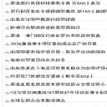
香港举行恭拜轩辕黄帝大典 近500人参与
尼日利亚发生大规模绑架事件 超150人被绑
中美在法国巴黎举行经贸磋商
欧洲议会暂停批准欧美贸易协议
香港、澳门特区行政长官向市民祝贺新春
2026粤港澳大湾区青创盛会在广州启幕
中国国家市场监管总局：新兴产业动能强劲
海南自贸港启动全岛封关
中外学者在上海共话世界多极化与中国式现
印尼苏门答腊洪灾遇难人数升至604人
香港各界多措并举支援宏福苑火灾受灾民众
“达尔富拉姆事件”87周年纪念活动在澳大利
全球头部企业齐聚进博会