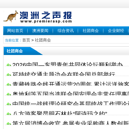
网站首页
澳洲要闻
综合资讯
社团商会
企业财经
首页
>
社团商会
当前位置：
社团商会
2026中国—东盟青年共同体论坛顺利举办
可持续交通主题边会在联合国总部举行
青藏铁路全线开通运营20周年 累计运送旅
奥地利等五国当选联合国安理会非常任理事
中国统一战线理论研究会基层统战工作理论
八方游客聚昆明石林赴“阿诗玛之约”
召开工作会议
第六届消博会收官 参展专业采购商人数创