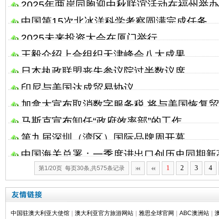
2025年两岸同胞迎中秋联谊活动在福州举办
中国第15次北冰洋科学考察圆满完成任务
2025未来投资大会在厦门举行
王毅介绍上合组织天津峰会八大成果
日本执政联盟丧失参议院过半数议席
印尼与美国达成贸易协议
加拿大宣布取消数字服务税 将与美国恢复
马斯克宣布卸任“政府效率部”的工作
第九届深圳（湾区）国际品牌周开幕
中国海关总署：一季度进出口创历史同期新
1
2
3
4
第1/20页 每页30条,共575条记录
中国驻澳大利亚大使馆
|
澳大利亚官方旅游网站
|
雅思全球官网
|
ABC澳洲站
|